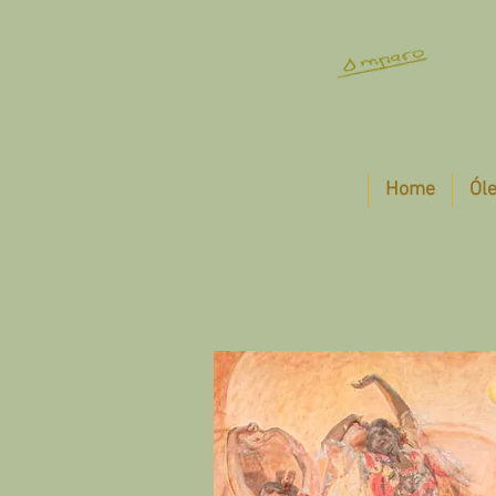
Home
Ól