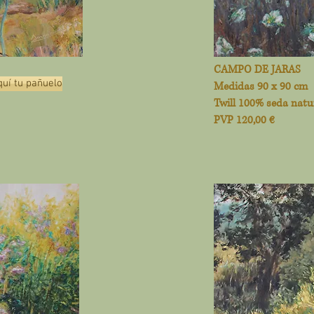
CAMPO DE JARAS
uí tu pañuelo
Medidas 90 x 90 cm
Twill 100% seda natu
PVP 120,00 €