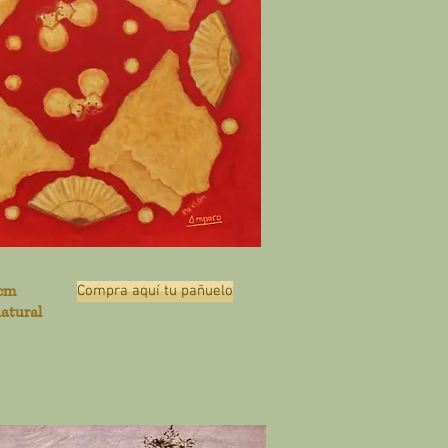
 cm
Compra aquí tu pañuelo
natural