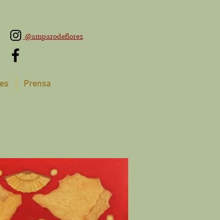
@amparodeflorez
es
Prensa