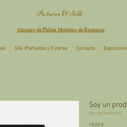
Pictures & Silk
Amparo de Flórez Montero de Espinosa
eos
Silk /Pañuelos y Fulares
Contacto
Exposicion
Soy un prod
SKU: 36523641234523
Precio
15,00 €