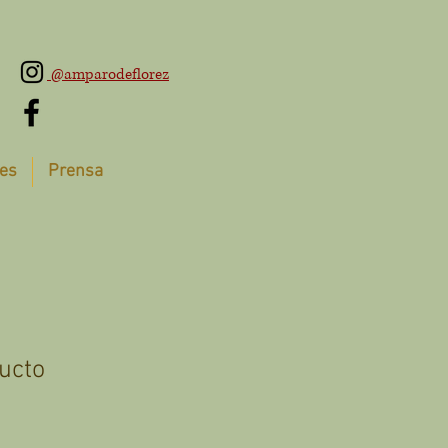
@amparodeflorez
es
Prensa
ucto