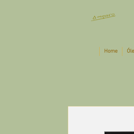
Home
Ól